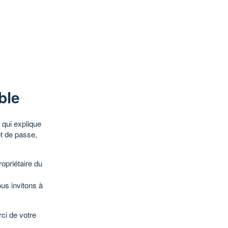
ble
qui explique
ot de passe,
opriétaire du
ous invitons à
ci de votre