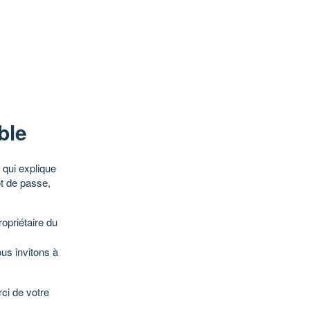
ble
qui explique
ot de passe,
opriétaire du
ous invitons à
ci de votre