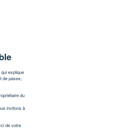
ble
qui explique
ot de passe,
opriétaire du
ous invitons à
ci de votre